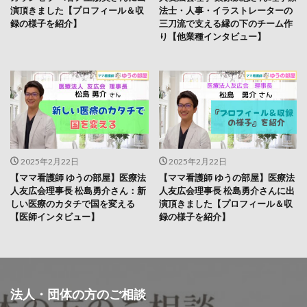
演頂きました【プロフィール＆収
法士・人事・イラストレーターの
録の様子を紹介】
三刀流で支える縁の下のチーム作
り【他業種インタビュー】
2025年2月22日
2025年2月22日
【ママ看護師 ゆうの部屋】医療法
【ママ看護師 ゆうの部屋】医療法
人友広会理事長 松島勇介さん：新
人友広会理事長 松島勇介さんに出
しい医療のカタチで国を変える
演頂きました【プロフィール＆収
【医師インタビュー】
録の様子を紹介】
法人・団体の方のご相談