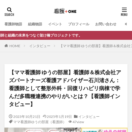
カテゴリー
看護師物語
組織物語
イベント
プロフィール
お問い合わせ
つなぐ架け橋プロジェクトです。
タグ
HOME
インタビュー
【ママ看護師 ゆうの部屋】看護師＆株式会
電子書籍制作
お仕事依頼
記事制作
自己紹介
自分らしさ
知る（情報発信）
看護師のキャリア
法人向け相談
動画制作
公式LINE
交流会
【ママ看護師 ゆうの部屋】看護師＆株式会社ア
リーダーシップ
キャリア相談
マネジメント
ズパートナーズ看護アドバイザー石川渚さん：
キャリア・働き方
インタビュー記事（看護＋ONE）
看護師として整形外科・回復リハビリ病棟で学
インタビュー動画（看護＋ONE）
イベント
んだ多職種連携のやりがいとは？【看護師イン
タビュー】
マンガ小冊子制作
My story
プロの極意
夢かたる人
ママ看護師ゆうの部屋（看護師）
2023年10月21日
2025年1月19日
インタビュー
ママ看護師ゆうの部屋（他業種）
教えて○○先生！
ママ看護師ゆうの部屋（看護師）
47view
ブログ