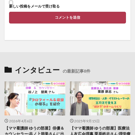
新しい投稿をメールで受け取る
インタビュー
の最新記事8件
2026年4月6日
2025年9月15日
【ママ看護師 ゆうの部屋】俳優＆
【ママ看護師 ゆうの部屋】医療法
カウンセラー:谷ノ上朋美さんに出
人友広会理事 栗原鉄志さん:理学療