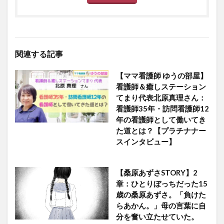
関連する記事
【ママ看護師 ゆうの部屋】
看護師＆癒しステーション
てまり代表北原真理さん：
看護師35年・訪問看護師12
年の看護師として働いてき
た道とは？【プラチナナー
スインタビュー】
【桑原あずさSTORY】2
章：ひとりぼっちだった15
歳の桑原あずさ。「負けた
らあかん。」母の言葉に自
分を奮い立たせていた。