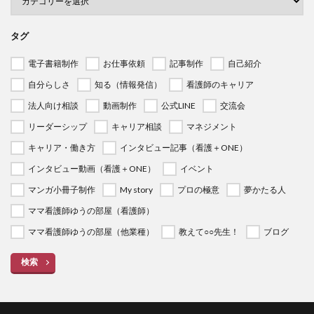
タグ
電子書籍制作
お仕事依頼
記事制作
自己紹介
自分らしさ
知る（情報発信）
看護師のキャリア
法人向け相談
動画制作
公式LINE
交流会
リーダーシップ
キャリア相談
マネジメント
キャリア・働き方
インタビュー記事（看護＋ONE）
インタビュー動画（看護＋ONE）
イベント
マンガ小冊子制作
My story
プロの極意
夢かたる人
ママ看護師ゆうの部屋（看護師）
ママ看護師ゆうの部屋（他業種）
教えて○○先生！
ブログ
検索