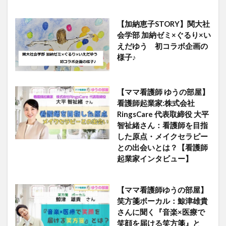
【加納恵子STORY】関大社
会学部 加納ゼミ×ぐるり×い
えだゆう 初コラボ企画の
様子♪
【ママ看護師 ゆうの部屋】
看護師起業家:株式会社
RingsCare 代表取締役 大平
智祉緒さん：看護師を目指
した原点・メイクセラピー
との出会いとは？【看護師
起業家インタビュー】
【ママ看護師ゆうの部屋】
笑方箋ボーカル：鯨津雄貴
さんに聞く『音楽×医療で
笑顔を届ける笑方箋』と