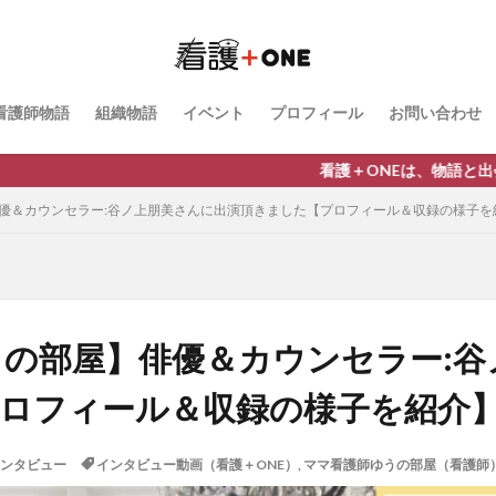
お仕事依頼
記事制作
自己紹介
自分らしさ
知る（情報発信
法人向け相談
動画制作
公式LINE
交流会
リーダーシッ
看護師物語
組織物語
イベント
プロフィール
お問い合わせ
マネジメント
キャリア・働き方
インタビュー記事（看護＋ONE）
（看護＋ONE）
イベント
マンガ小冊子制作
My story
プロの
看護＋ONEは、物語と出会いを通して、
ママ看護師ゆうの部屋（看護師）
ママ看護師ゆうの部屋（他業種）
教え
俳優＆カウンセラー:谷ノ上朋美さんに出演頂きました【プロフィール＆収録の様子を
検索
うの部屋】俳優＆カウンセラー:
ロフィール＆収録の様子を紹介
ンタビュー
インタビュー動画（看護＋ONE）
,
ママ看護師ゆうの部屋（看護師