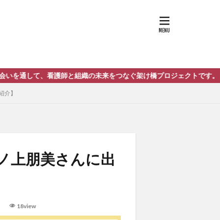
）
プ
極意
看護師と組織の未来をつなぐ架け橋プロジェクトです。
て○○先生！
紹介】
谷ノ上朋美さんに出
】
）
18view