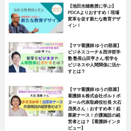
【池田光穂教授に学ぶ】
PDCAよりおすすめ！現場
変革を促す新たな教育デザ
イン！
【ママ看護師 ゆうの部屋】
ビジネスコーチ＆西洋哲学
塾 塾長山田亨さん:哲学を
ビジネスや人間関係に活か
すとは？
【ママ看護師 ゆうの部屋】
看護師＆株式会社ポルトボ
ヌール代表取締役社長 大石
茂美さん：おすすめ本！起
業家ナース！介護施設の経
営者とは？【看護師インタ
ビュー】