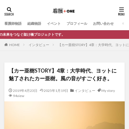
カテゴリー
看護師物語
組織物語
イベント
プロフィール
お問い合わせ
ロジェクトです。
タグ
HOME
インタビュー
【カー亜樹STORY】4章：大学時代、ヨッ
電子書籍制作
お仕事依頼
記事制作
自己紹介
自分らしさ
知る（情報発信）
看護師のキャリア
法人向け相談
動画制作
公式LINE
交流会
【カー亜樹STORY】4章：大学時代、ヨットに
リーダーシップ
キャリア相談
マネジメント
魅了されたカー亜樹。風の音がすごく好き。
キャリア・働き方
インタビュー記事（看護＋ONE）
2019年4月23日
2025年1月19日
インタビュー
My story
インタビュー動画（看護＋ONE）
イベント
94view
マンガ小冊子制作
My story
プロの極意
夢かたる人
ママ看護師ゆうの部屋（看護師）
ママ看護師ゆうの部屋（他業種）
教えて○○先生！
ブログ