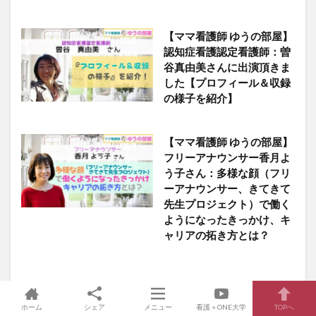
【ママ看護師 ゆうの部屋】
認知症看護認定看護師：曽
谷真由美さんに出演頂きま
した【プロフィール＆収録
の様子を紹介】
【ママ看護師 ゆうの部屋】
フリーアナウンサー香月よ
う子さん：多様な顔（フリ
ーアナウンサー、きてきて
先生プロジェクト）で働く
ようになったきっかけ、キ
ャリアの拓き方とは？
ホーム
シェア
メニュー
看護＋ONE大学
TOPへ