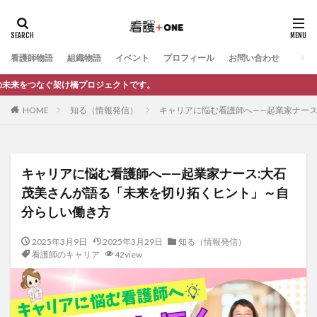
カテゴリー
看護師物語
組織物語
イベント
プロフィール
お問い合わせ
ロジェクトです。
タグ
HOME
知る（情報発信）
キャリアに悩む看護師へ——起業家ナー
電子書籍制作
お仕事依頼
記事制作
自己紹介
自分らしさ
知る（情報発信）
看護師のキャリア
法人向け相談
動画制作
公式LINE
交流会
キャリアに悩む看護師へ——起業家ナース:大石
リーダーシップ
キャリア相談
マネジメント
茂美さんが語る「未来を切り拓くヒント」～自
キャリア・働き方
インタビュー記事（看護＋ONE）
分らしい働き方
インタビュー動画（看護＋ONE）
イベント
2025年3月9日
2025年3月29日
知る（情報発信）
マンガ小冊子制作
My story
プロの極意
看護師のキャリア
42view
夢かたる人
ママ看護師ゆうの部屋（看護師）
ママ看護師ゆうの部屋（他業種）
教えて○○先生！
ブログ