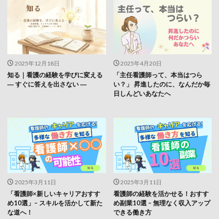
2025年12月18日
2025年4月20日
知る｜看護の経験を学びに変える
「主任看護師って、本当はつら
― すぐに答えを出さない ―
い？」 昇進したのに、なんだか毎
日しんどいあなたへ
2025年3月11日
2025年3月11日
「看護師×新しいキャリアおすす
看護師の経験を活かせる！おすす
め10選」– スキルを活かして新た
め副業10選 – 無理なく収入アップ
な道へ！
できる働き方