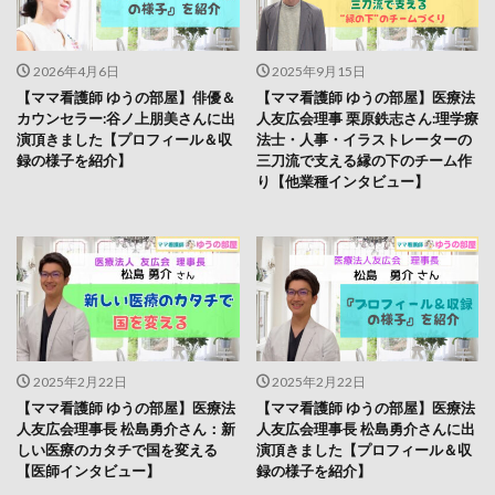
2026年4月6日
2025年9月15日
【ママ看護師 ゆうの部屋】俳優＆
【ママ看護師 ゆうの部屋】医療法
カウンセラー:谷ノ上朋美さんに出
人友広会理事 栗原鉄志さん:理学療
演頂きました【プロフィール＆収
法士・人事・イラストレーターの
録の様子を紹介】
三刀流で支える縁の下のチーム作
り【他業種インタビュー】
2025年2月22日
2025年2月22日
【ママ看護師 ゆうの部屋】医療法
【ママ看護師 ゆうの部屋】医療法
人友広会理事長 松島勇介さん：新
人友広会理事長 松島勇介さんに出
しい医療のカタチで国を変える
演頂きました【プロフィール＆収
【医師インタビュー】
録の様子を紹介】