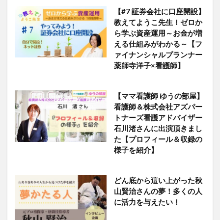
【#7 証券会社に口座開設】
教えてようこ先生！ゼロか
ら学ぶ資産運用～お金が増
える仕組みがわかる～【フ
ァイナンシャルプランナー
薬師寺洋子×看護師】
【ママ看護師 ゆうの部屋】
看護師＆株式会社アズパー
トナーズ看護アドバイザー
石川渚さんに出演頂きまし
た【プロフィール＆収録の
様子を紹介】
どん底から這い上がった秋
山賢治さんの夢！多くの人
に活力を与えたい！