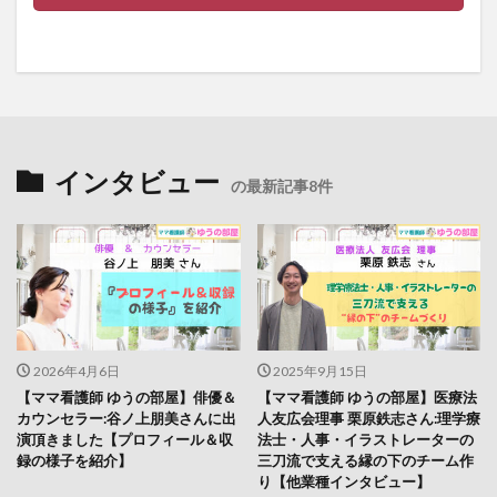
インタビュー
の最新記事8件
2026年4月6日
2025年9月15日
【ママ看護師 ゆうの部屋】俳優＆
【ママ看護師 ゆうの部屋】医療法
カウンセラー:谷ノ上朋美さんに出
人友広会理事 栗原鉄志さん:理学療
演頂きました【プロフィール＆収
法士・人事・イラストレーターの
録の様子を紹介】
三刀流で支える縁の下のチーム作
り【他業種インタビュー】