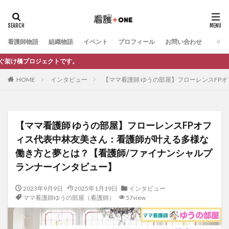
カテゴリー
看護師物語
組織物語
イベント
プロフィール
お問い合わせ
トです。
タグ
HOME
インタビュー
【ママ看護師 ゆうの部屋】フローレンスFP
電子書籍制作
お仕事依頼
記事制作
自己紹介
自分らしさ
知る（情報発信）
看護師のキャリア
法人向け相談
動画制作
公式LINE
交流会
【ママ看護師 ゆうの部屋】フローレンスFPオフ
リーダーシップ
キャリア相談
マネジメント
ィス代表中林友美さん：看護師が叶える多様な
キャリア・働き方
インタビュー記事（看護＋ONE）
働き方と夢とは？【看護師/ファイナンシャルプ
インタビュー動画（看護＋ONE）
イベント
ランナーインタビュー】
マンガ小冊子制作
My story
プロの極意
2023年9月9日
2025年1月19日
インタビュー
夢かたる人
ママ看護師ゆうの部屋（看護師）
ママ看護師ゆうの部屋（看護師）
57view
ママ看護師ゆうの部屋（他業種）
教えて○○先生！
ブログ