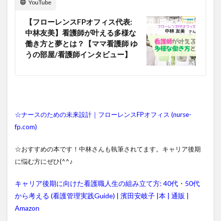
YouTube
【フローレンスFPオフィス代表:
中林友美】看護師が叶える多様な
働き方と夢とは？【ママ看護師 ゆ
うの部屋/看護師インタビュー】
☆
ナースのための未来設計｜フローレンスFPオフィス (nurse-
fp.com)
☆おすすめの本です！中林さんも執筆されてます。キャリア後期
に悩む方にぜひ(^^♪
キャリア後期に向けた看護職人生の組み立て方: 40代・50代
から考える (看護管理実践Guide) | 濱田安岐子 |本 | 通販 |
Amazon