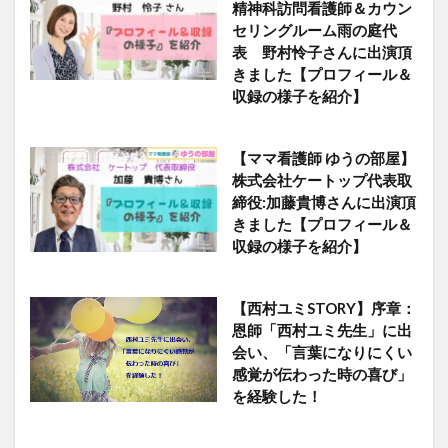
精神科訪問看護師＆カウン
セリングルーム雨の庭代
表 野村怜子さんに出演頂
きました【プロフィール＆
収録の様子を紹介】
【ママ看護師 ゆうの部屋】
株式会社ケートップ代表取
締役:加藤貴博さんに出演頂
きました【プロフィール＆
収録の様子を紹介】
【西村ユミSTORY】序章：
恩師「西村ユミ先生」に出
会い、「言葉になりにくい
感覚が伝わった時の喜び」
を経験した！