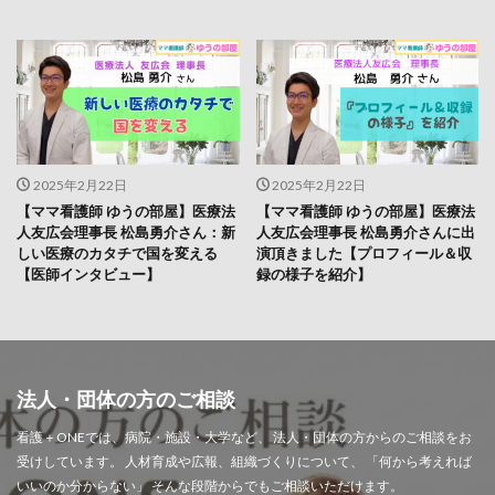
2025年2月22日
2025年2月22日
【ママ看護師 ゆうの部屋】医療法
【ママ看護師 ゆうの部屋】医療法
人友広会理事長 松島勇介さん：新
人友広会理事長 松島勇介さんに出
しい医療のカタチで国を変える
演頂きました【プロフィール＆収
【医師インタビュー】
録の様子を紹介】
法人・団体の方のご相談
看護＋ONEでは、病院・施設・大学など、 法人・団体の方からのご相談をお
受けしています。 人材育成や広報、組織づくりについて、 「何から考えれば
いいのか分からない」 そんな段階からでもご相談いただけます。