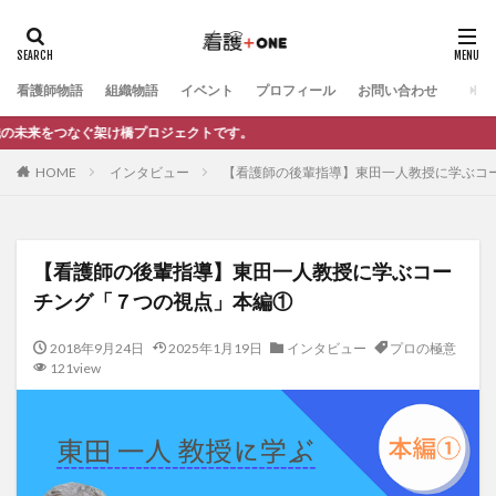
カテゴリー
看護師物語
組織物語
イベント
プロフィール
お問い合わせ
橋プロジェクトです。
タグ
HOME
インタビュー
【看護師の後輩指導】東田一人教授に学ぶコ
電子書籍制作
お仕事依頼
記事制作
自己紹介
自分らしさ
知る（情報発信）
看護師のキャリア
法人向け相談
動画制作
公式LINE
交流会
【看護師の後輩指導】東田一人教授に学ぶコー
リーダーシップ
キャリア相談
マネジメント
チング「７つの視点」本編①
キャリア・働き方
インタビュー記事（看護＋ONE）
2018年9月24日
2025年1月19日
インタビュー
プロの極意
インタビュー動画（看護＋ONE）
イベント
121view
マンガ小冊子制作
My story
プロの極意
夢かたる人
ママ看護師ゆうの部屋（看護師）
ママ看護師ゆうの部屋（他業種）
教えて○○先生！
ブログ