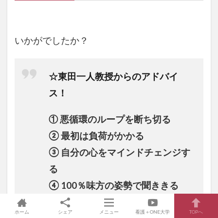
いかがでしたか？
☆東田一人教授からのアドバイ
ス！
① 悪循環のループを断ち切る
② 最初は負荷がかかる
③ 自分の心をマインドチェンジす
る
④ 100％味方の姿勢で聞ききる
「プロの極意」：東田一人教授の
ホーム
シェア
メニュー
看護＋ONE大学
TOPへ